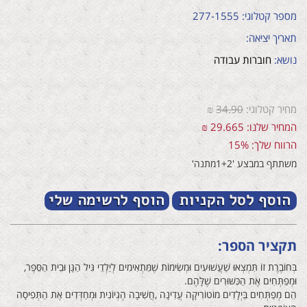
מספר קטלוגי: 277-1555
תאריך יציאה:
נושא:
חוברות עבודה
מחיר קטלוגי:
34.90
₪
המחיר שלנו: 29.665 ₪
הרווח שלך: 15%
משתתף במבצע '1+2מתנה'
תקציר הספר:
בְּחוֹבֶרֶת‭ ‬זוֹ‭ ‬תִּמְצְאוּ‭ ‬שַׁעֲשׁוּעִים‭ ‬וּמְשִׂימוֹת‭ ‬שֶׁמַּתְאִימִים‭ ‬לְיַלְדֵי‭ ‬גִּיל‭ ‬הַגָּן‭ ‬וּבֵית‭ ‬הַסֵּפֶר‭,‬
וּמְפַתְּחִים‭ ‬אֶת‭ ‬הַכִּשּׁוּרִים‭ ‬שֶׁלָּהֶם‭.‬