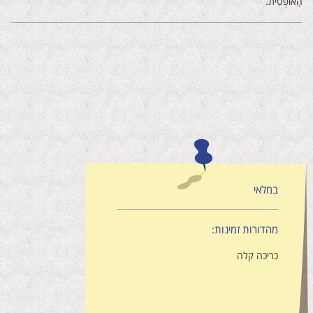
‬הָאוֹפְּטִית‭.‬
במלאי
מהדורות זמינות:
כריכה קלה