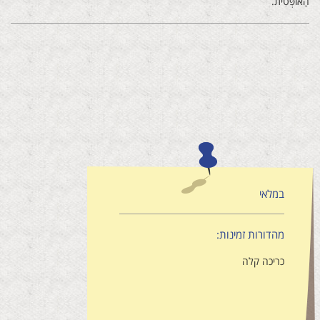
‬הָאוֹפְּטִית‭.‬
במלאי
מהדורות זמינות:
כריכה קלה