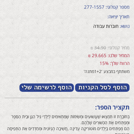
מספר קטלוגי: 277-1557
תאריך יציאה:
נושא:
חוברות עבודה
מחיר קטלוגי:
34.90
₪
המחיר שלנו: 29.665 ₪
הרווח שלך: 15%
משתתף במבצע '1+2מתנה'
תקציר הספר:
בְּחוֹבֶרֶת‭ ‬זוֹ‭ ‬תִּמְצְאוּ‭ ‬שַׁעֲשׁוּעִים‭ ‬וּמְשִׂימוֹת‭ ‬שֶׁמַּתְאִימִים‭ ‬לְיַלְדֵי‭ ‬גִּיל‭ ‬הַגָּן‭ ‬וּבֵית‭ ‬הַסֵּפֶר‭ ‬
וּמְפַתְּחִים‭ ‬אֶת‭ ‬הַכִּשּׁוּרִים‭ ‬שֶׁלָּהֶם‭.‬