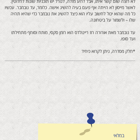
לא רוצה שום קשר איתו, אבל לרוע מזלה, לגורל יש תוכניות שונות לחלוטין.
לאשר מייסון לא הייתה אף פעם בעיה להשיג אישה. כלומר, עד נובמבר. עכשיו
כל מה שהוא יכול לחשוב עליו הוא כיצד להשיג את נובמבר כדי שהיא תהיה
שלו – ולשמור על ביטחונה.
עד נובמבר מאת אורורה רוז ריינולדס הוא רומן סקסי, מותח וסוחף מתחילתו
ועד סופו.
*חלק מסדרה, ניתן לקרוא כיחיד
במלאי