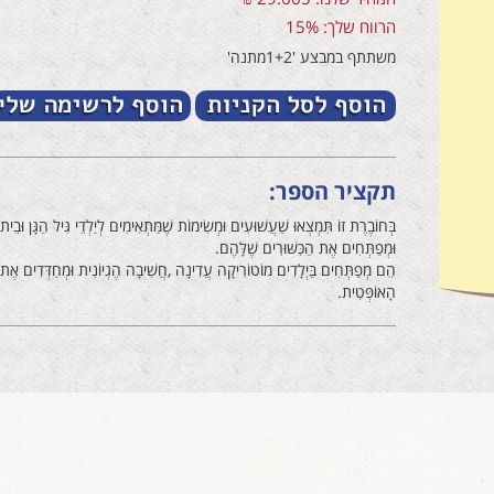
הרווח שלך: 15%
משתתף במבצע '1+2מתנה'
תקציר הספר:
בְּחוֹבֶרֶת‭ ‬זוֹ‭ ‬תִּמְצְאוּ‭ ‬שַׁעֲשׁוּעִים‭ ‬וּמְשִׂימוֹת‭ ‬שֶׁמַּתְאִימִים‭ ‬לְיַלְדֵי‭ ‬גִּיל‭ ‬הַגָּן‭ ‬וּבֵית‭ ‬הַסֵּפֶר‭,‬
וּמְפַתְּחִים‭ ‬אֶת‭ ‬הַכִּשּׁוּרִים‭ ‬שֶׁלָּהֶם‭.‬
‬הָאוֹפְּטִית‭.‬