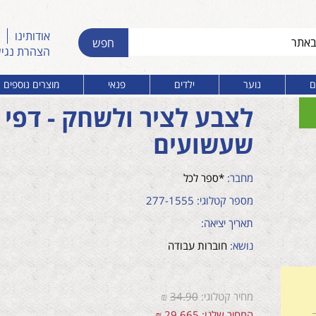
אודותינו
הצהרת נגי
ם
נוער
ילדים
פנאי
מוצרים נוספים
לצבע לציר ולשחק - דפי
שעשועים
מחבר:
*ספר לכל
מספר קטלוגי: 277-1555
תאריך יציאה:
נושא:
חוברות עבודה
מחיר קטלוגי:
34.90
₪
המחיר שלנו: 29.665 ₪