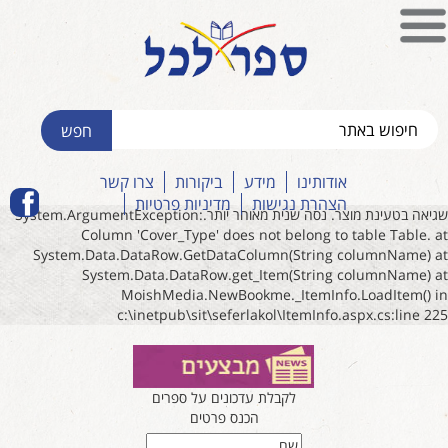
אודותינו
מידע
ביקורות
צרו קשר
הצהרת נגישות
מדיניות פרטיות
שגיאה בטעינת מוצר. נסה שנית מאוחר יותר.System.ArgumentException:
Column 'Cover_Type' does not belong to table Table. at
System.Data.DataRow.GetDataColumn(String columnName) at
System.Data.DataRow.get_Item(String columnName) at
MoishMedia.NewBookme._ItemInfo.LoadItem() in
c:\inetpub\sit\seferlakol\ItemInfo.aspx.cs:line 225
לקבלת עדכונים על ספרים
הכנס פרטים