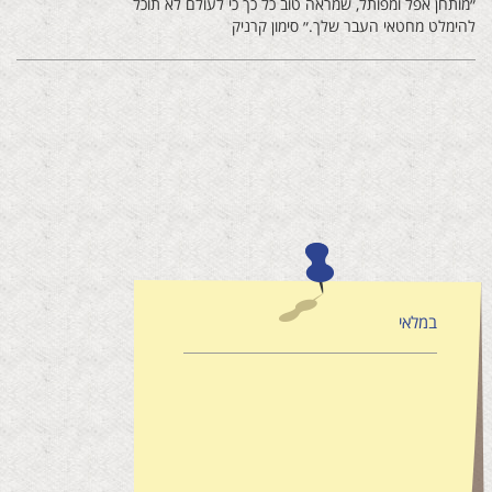
״מותחן אפל ומפותל, שמראה טוב כל כך כי לעולם לא תוכל
להימלט מחטאי העבר שלך.״ סימון קרניק
במלאי