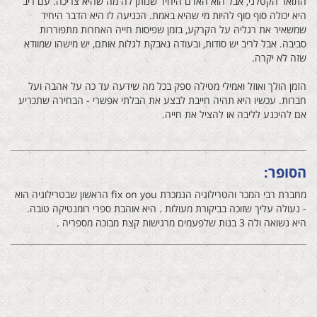
התואר הקטלני, אבל הוא האדם היחיד שנותן לה מה שהיא צריכה. עם ריב
היא יכולה סוף סוף להיות מי שהיא באמת. הכניעה לו היא הדבר היחיד
שמשאיר את רגליה על הקרקע, בזמן שפיסות חייה האחרות מתפוררות
סביבה. אבל לריב יש סודות, ובעודה נאבקת לגלות אותם, יש מישהו שמוודא
שזה לא יקרה.
הזמן הולך ואוזל ואמילי מטילה ספק בכל מה שידעה עד כה על אהבה ועל
חברות. עכשיו היא תהיה חייבת לבצע את הבלתי אפשרי - הבחירה שתכריע
אם להיכנע לליבה או להציל את חייה.
הסופר:
מחברת רבי המכר והטרילוגיה הנמכרת fix on you הראשון שבטרילוגיה הוא
- נעולה עליך שזוכה בביקורת מעולות . היא אוהבת ספרי רומנטיקה טובה.
היא נשואה ולה 3 בנות שלפעמים מרגישות קצת מבוכה מספריה .