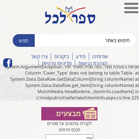
אודותינו
מידע
ביקורות
צרו קשר
הצהרת נגישות
מדיניות פרטיות
שגיאה בטעינת מוצר. נסה שנית מאוחר יותר.System.ArgumentException:
Column 'Cover_Type' does not belong to table Table. at
System.Data.DataRow.GetDataColumn(String columnName) at
System.Data.DataRow.get_Item(String columnName) at
MoishMedia.NewBookme._ItemInfo.LoadItem() in
c:\inetpub\sit\seferlakol\ItemInfo.aspx.cs:line 225
לקבלת עדכונים על ספרים
הכנס פרטים