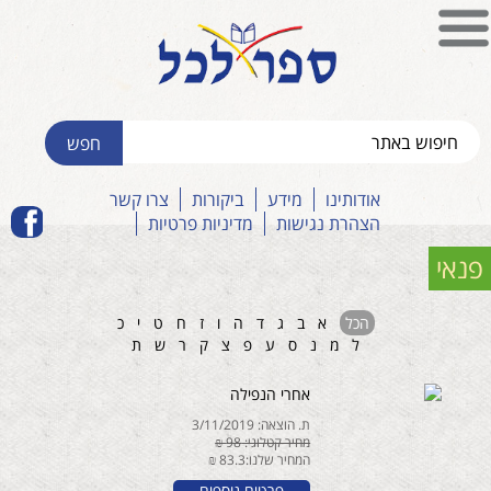
אודותינו
מידע
ביקורות
צרו קשר
הצהרת נגישות
מדיניות פרטיות
פנאי
הכל
א
ב
ג
ד
ה
ו
ז
ח
ט
י
כ
ל
מ
נ
ס
ע
פ
צ
ק
ר
ש
ת
אחרי הנפילה
ת. הוצאה: 3/11/2019
מחיר קטלוגי: 98 ₪
המחיר שלנו:83.3 ₪
פרטים נוספים