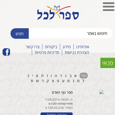
אודותינו
מידע
ביקורות
צרו קשר
הצהרת נגישות
מדיניות פרטיות
פנאי
הכל
א
ב
ג
ד
ה
ו
ז
ח
ט
י
כ
ל
מ
נ
ס
ע
פ
צ
ק
ר
ש
ת
ספר גוף האדם
ת. הוצאה: 1/28/2014
מחיר קטלוגי: 129 ₪
המחיר שלנו:109.65 ₪
פרטים נוספים