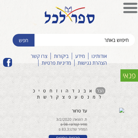
אודותינו
מידע
ביקורות
צרו קשר
הצהרת נגישות
מדיניות פרטיות
פנאי
הכל
א
ב
ג
ד
ה
ו
ז
ח
ט
י
כ
ל
מ
נ
ס
ע
פ
צ
ק
ר
ש
ת
עד טרוור
ת. הוצאה: 3/2/2020
מחיר קטלוגי: 98 ₪
המחיר שלנו:83.3 ₪
פרטים נוספים