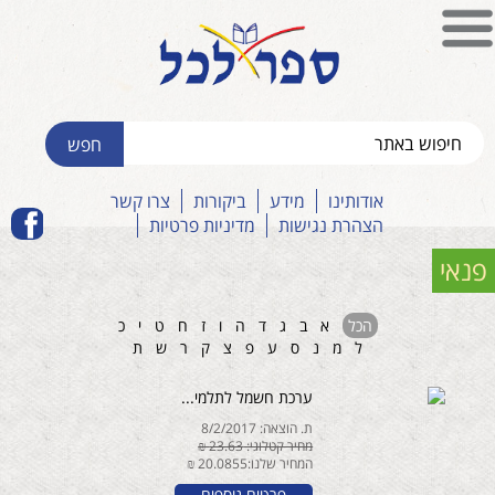
אודותינו
מידע
ביקורות
צרו קשר
הצהרת נגישות
מדיניות פרטיות
פנאי
הכל
א
ב
ג
ד
ה
ו
ז
ח
ט
י
כ
ל
מ
נ
ס
ע
פ
צ
ק
ר
ש
ת
ערכת חשמל לתלמי...
ת. הוצאה: 8/2/2017
מחיר קטלוגי: 23.63 ₪
המחיר שלנו:20.0855 ₪
פרטים נוספים