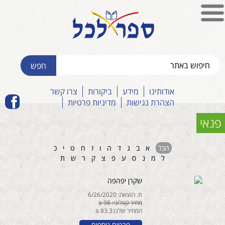
אודותינו
מידע
ביקורות
צרו קשר
הצהרת נגישות
מדיניות פרטיות
פנאי
הכל
א
ב
ג
ד
ה
ו
ז
ח
ט
י
כ
ל
מ
נ
ס
ע
פ
צ
ק
ר
ש
ת
שקרן יפהפה
ת. הוצאה: 6/26/2020
מחיר קטלוגי: 98 ₪
המחיר שלנו:83.3 ₪
פרטים נוספים