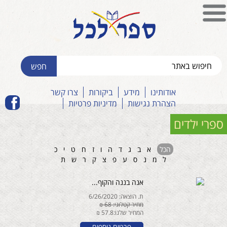
אודותינו
מידע
ביקורות
צרו קשר
הצהרת נגישות
מדיניות פרטיות
ספרי ילדים
הכל
א
ב
ג
ד
ה
ו
ז
ח
ט
י
כ
ל
מ
נ
ס
ע
פ
צ
ק
ר
ש
ת
אנה בננה והקוף...
ת. הוצאה: 6/26/2020
מחיר קטלוגי: 68 ₪
המחיר שלנו:57.8 ₪
פרטים נוספים