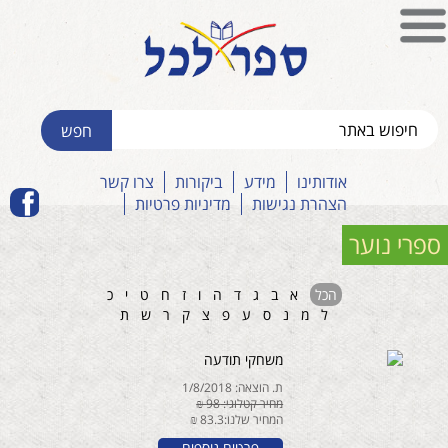
אודותינו
מידע
ביקורות
צרו קשר
הצהרת נגישות
מדיניות פרטיות
ספרי נוער
הכל
א
ב
ג
ד
ה
ו
ז
ח
ט
י
כ
ל
מ
נ
ס
ע
פ
צ
ק
ר
ש
ת
משחקי תודעה
ת. הוצאה: 1/8/2018
מחיר קטלוגי: 98 ₪
המחיר שלנו:83.3 ₪
פרטים נוספים