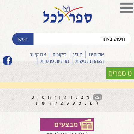
אודותינו
מידע
ביקורות
צרו קשר
הצהרת נגישות
מדיניות פרטיות
0 ספרים
הכל
א
ב
ג
ד
ה
ו
ז
ח
ט
י
כ
ל
מ
נ
ס
ע
פ
צ
ק
ר
ש
ת
לקבלת עדכונים על ספרים