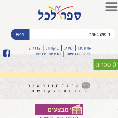
אודותינו
מידע
ביקורות
צרו קשר
הצהרת נגישות
מדיניות פרטיות
0 ספרים
הכל
א
ב
ג
ד
ה
ו
ז
ח
ט
י
כ
ל
מ
נ
ס
ע
פ
צ
ק
ר
ש
ת
לקבלת עדכונים על ספרים