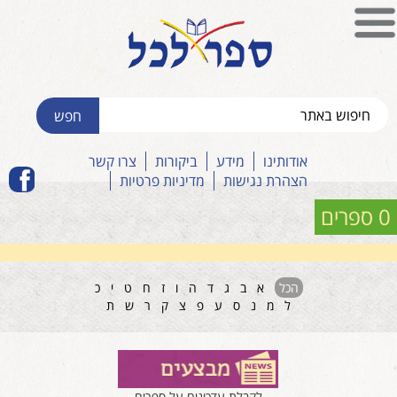
אודותינו
מידע
ביקורות
צרו קשר
הצהרת נגישות
מדיניות פרטיות
0 ספרים
הכל
א
ב
ג
ד
ה
ו
ז
ח
ט
י
כ
ל
מ
נ
ס
ע
פ
צ
ק
ר
ש
ת
לקבלת עדכונים על ספרים