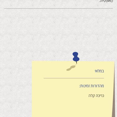
‬הָאוֹפְּטִית‭.‬
במלאי
מהדורות זמינות:
כריכה קלה