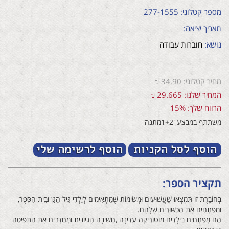
מספר קטלוגי: 277-1555
תאריך יציאה:
נושא:
חוברות עבודה
מחיר קטלוגי:
34.90
₪
המחיר שלנו: 29.665 ₪
הרווח שלך: 15%
משתתף במבצע '1+2מתנה'
תקציר הספר:
בְּחוֹבֶרֶת‭ ‬זוֹ‭ ‬תִּמְצְאוּ‭ ‬שַׁעֲשׁוּעִים‭ ‬וּמְשִׂימוֹת‭ ‬שֶׁמַּתְאִימִים‭ ‬לְיַלְדֵי‭ ‬גִּיל‭ ‬הַגָּן‭ ‬וּבֵית‭ ‬הַסֵּפֶר‭,‬
וּמְפַתְּחִים‭ ‬אֶת‭ ‬הַכִּשּׁוּרִים‭ ‬שֶׁלָּהֶם‭.‬