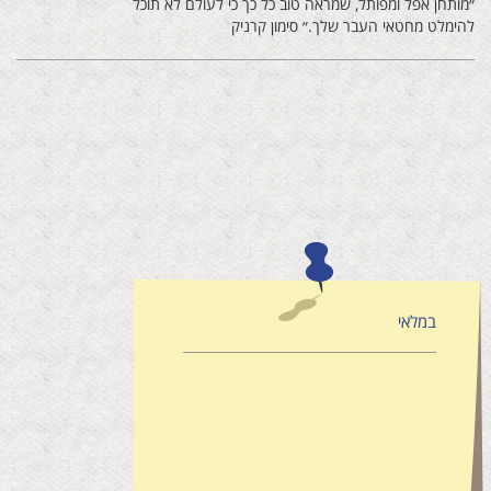
״מותחן אפל ומפותל, שמראה טוב כל כך כי לעולם לא תוכל
להימלט מחטאי העבר שלך.״ סימון קרניק
במלאי