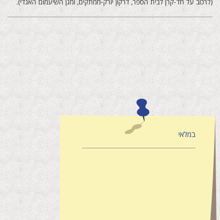
(לרכוב על חד-קרן לבית הספר, דרקון יורק-ממתקים, ומגן השיעמום האגדי).
במלאי