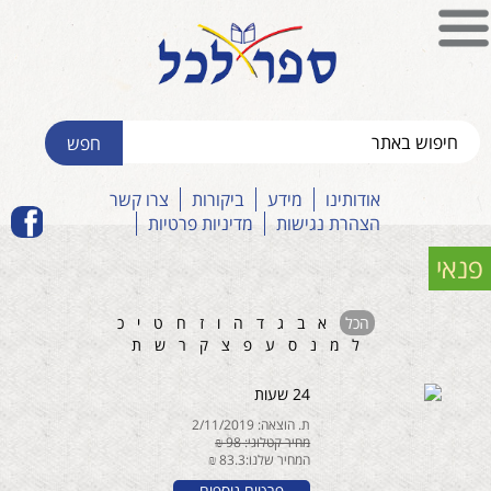
אודותינו
מידע
ביקורות
צרו קשר
הצהרת נגישות
מדיניות פרטיות
פנאי
הכל
א
ב
ג
ד
ה
ו
ז
ח
ט
י
כ
ל
מ
נ
ס
ע
פ
צ
ק
ר
ש
ת
24 שעות
ת. הוצאה: 2/11/2019
מחיר קטלוגי: 98 ₪
המחיר שלנו:83.3 ₪
פרטים נוספים